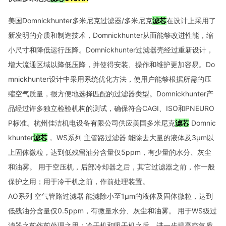
美国
Domnickhunter
多米尼克过滤器
/
多米尼克
滤芯
在设计上采用了
新发明的介质和制造技术，
Domnickhunter
从而能够改进性能，缩
小尺寸和降低运行压降。
Domnickhunter
过滤器壳经过重新设计，
增大流通区域以降低压降，并使得安装、操作和维护更加容易。
Do
mnickhunter
设计中采用系统优化方法，使用户能够根据所需的压
缩空气质量，很方便地选择匹配的过滤器类型。
Domnickhunter
产
品经过许多独立检验机构的测试，确保符合
CAGI
、
ISO
和
PNEURO
P
标准。杭州佳洁机电设备有限公司供应美国多米尼克
滤芯
Domnic
khunter
滤芯
，
WS
系列
主管路过滤器
能除去大量的液体及
3μm
以
上固体微粒，达到低残留油分含量仅
5ppm
，有少量的水分、灰尘
和油雾。
用于空压机，后部冷却器之后，其它过滤器之前，作一般
保护之用；用于冷干机之前，作前处理装置。
AO
系列
空气管路过滤器
能滤除小至
1μm
的液体及固体微粒，达到
低残油分含量仅
0.5ppm
，有微量水分、灰尘和油雾。
用于
WS
级过
滤器之前作前处理之用；冷干机和吸干机之后，进一步提高空气质