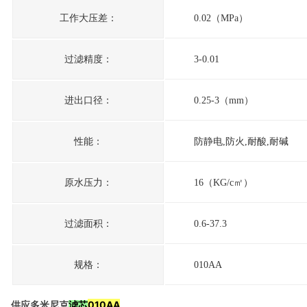
工作大压差：
0.02
（MPa）
过滤精度：
3-0.01
进出口径：
0.25-3
（mm）
性能：
防静电,防火,耐酸,耐碱
原水压力：
16
（KG/c㎡）
过滤面积：
0.6-37.3
规格：
010AA
010AA
供应多米尼克
滤芯