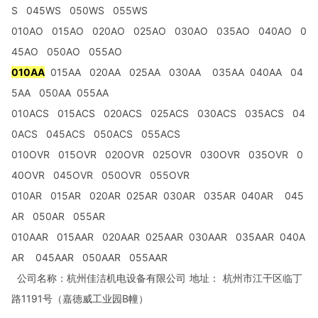
S 045WS 050WS 055WS
010AO 015AO 020AO 025AO 030AO 035AO 040AO 0
45AO 050AO 055AO
010AA
015AA 020AA 025AA 030AA 035AA 040AA 04
5AA 050AA 055AA
010ACS 015ACS 020ACS 025ACS 030ACS 035ACS 04
0ACS 045ACS 050ACS 055ACS
010OVR 015OVR 020OVR 025OVR 030OVR 035OVR 0
40OVR 045OVR 050OVR 055OVR
010AR 015AR 020AR 025AR 030AR 035AR 040AR 045
AR 050AR 055AR
010AAR 015AAR 020AAR 025AAR 030AAR 035AAR 040A
AR 045AAR 050AAR 055AAR
公司名称：杭州佳洁机电设备有限公司
地址：
杭州市江干区临丁
路
1191
号（嘉德威工业园
B
幢）