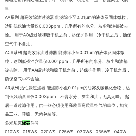
量。
AA
系列
超高效除油过滤器
能滤除小至
0.01μm
的液体及固体微粒，
达到低残油含量仅
0.003ppm
，几乎所有的水分、灰尘和油都被去
除。
用于
AO
级过滤和吸干机之前，起保护作用，冷干机之后，确保
空气中不含油。
ACS
系列
超高效除油过滤器
能滤除小至
0.01μm
的液体及固体微
粒，达到低残油含量仅
0.001ppm
，几乎所有的水分、灰尘和油都
被去除。
用于
AA
级过滤和吸干机之前，起保护作用，冷干机之后，
确保空气中不含油。
AR
系列
活性炭过滤器
能滤除小至
0.01μm
的油雾及碳氢化合物，达
到低残油含量仅
0.003ppm
，不含水分、灰尘和油，无臭无味。
起
后一道过滤作用，供一些必须使用高质量高质量空气的单位，如食
品工业、呼吸、无菌包装等。
多米尼克
滤芯
件号：
010WS 015WS 020WS 025WS 030WS 035WS 040W