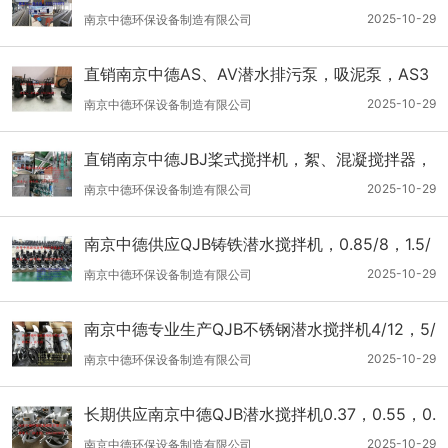
不锈钢材质
2025-10-29
南京中德环保设备制造有限公司
直销南京中德AS、AV潜水排污泵，吸泥泵，AS3
0，AV14
2025-10-29
南京中德环保设备制造有限公司
直销南京中德JBJ桨式搅拌机，絮、混凝搅拌器，
不锈钢或钢衬塑
2025-10-29
南京中德环保设备制造有限公司
南京中德供应QJB铸铁潜水搅拌机，0.85/8，1.5/
6等
2025-10-29
南京中德环保设备制造有限公司
南京中德专业生产QJB不锈钢潜水搅拌机4/12，5/
12等
2025-10-29
南京中德环保设备制造有限公司
长期供应南京中德QJB潜水搅拌机0.37，0.55，0.
85
2025-10-29
南京中德环保设备制造有限公司