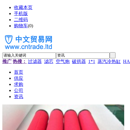
收藏本页
手机版
二维码
购物车
(
0
)
推广
热搜：
过滤器
滤芯
空气炮
破拱器
1*1
蒸汽冷热缸
HA
首页
供应
求购
公司
资讯