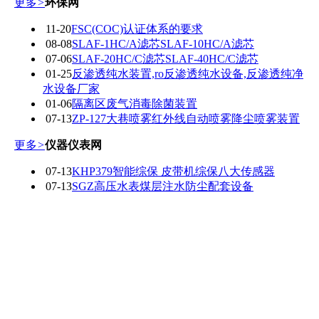
更多
>
环保网
11-20
FSC(COC)认证体系的要求
08-08
SLAF-1HC/A滤芯SLAF-10HC/A滤芯
07-06
SLAF-20HC/C滤芯SLAF-40HC/C滤芯
01-25
反渗透纯水装置,ro反渗透纯水设备,反渗透纯净
水设备厂家
01-06
隔离区废气消毒除菌装置
07-13
ZP-127大巷喷雾红外线自动喷雾降尘喷雾装置
更多
>
仪器仪表网
07-13
KHP379智能综保 皮带机综保八大传感器
07-13
​SGZ高压水表煤层注水防尘配套设备