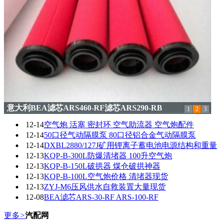
意大利BEA滤芯ARS460-RF滤芯ARS290-RB
1
2
3
12-14
空气炮 活塞 密封环 空气助流器 空气炮配件
12-14
50口径气动隔膜泵 80口径铝合金气动隔膜泵
12-14
DXBL2880/127J矿用锂离子蓄电池电源结构和重量
12-13
KQP-B-300L防爆清堵器 100升空气炮
12-13
KQP-B-150L破拱器 煤仓破拱神器
12-13
KQP-B-100L空气炮价格 清堵器现货
12-13
ZYJ-M6压风供水自救装置大量现货
12-08
BEA滤芯ARS-30-RF ARS-100-RF
更多
>
汽配网