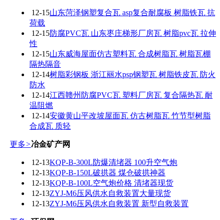
12-15
山东菏泽钢塑复合瓦 asp复合耐腐板 树脂铁瓦 抗
荷载
12-15
防腐PVC瓦 山东枣庄梯形厂房瓦 树脂pvc瓦 拉伸
性
12-15
山东威海屋面仿古塑料瓦 合成树脂瓦 树脂瓦棚
隔热隔音
12-14
树脂彩钢板 浙江丽水psp钢塑瓦 树脂铁皮瓦 防火
防水
12-14
江西赣州防腐PVC瓦 塑料厂房瓦 复合隔热瓦 耐
温阻燃
12-14
安徽黄山平改坡屋面瓦 仿古树脂瓦 竹节型树脂
合成瓦 质轻
更多
>
冶金矿产网
12-13
KQP-B-300L防爆清堵器 100升空气炮
12-13
KQP-B-150L破拱器 煤仓破拱神器
12-13
KQP-B-100L空气炮价格 清堵器现货
12-13
ZYJ-M6压风供水自救装置大量现货
12-13
ZYJ-M6压风供水自救装置 新型自救装置