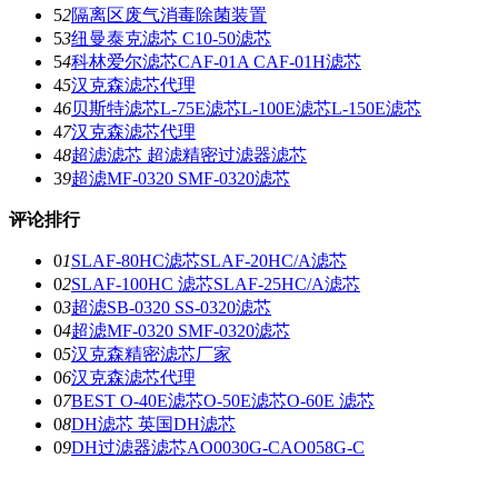
5
2
隔离区废气消毒除菌装置
5
3
纽曼泰克滤芯 C10-50滤芯
5
4
科林爱尔滤芯CAF-01A CAF-01H滤芯
4
5
汉克森滤芯代理
4
6
贝斯特滤芯L-75E滤芯L-100E滤芯L-150E滤芯
4
7
汉克森滤芯代理
4
8
超滤滤芯 超滤精密过滤器滤芯
3
9
超滤MF-0320 SMF-0320滤芯
评论排行
0
1
SLAF-80HC滤芯SLAF-20HC/A滤芯
0
2
SLAF-100HC 滤芯SLAF-25HC/A滤芯
0
3
超滤SB-0320 SS-0320滤芯
0
4
超滤MF-0320 SMF-0320滤芯
0
5
汉克森精密滤芯厂家
0
6
汉克森滤芯代理
0
7
BEST O-40E滤芯O-50E滤芯O-60E 滤芯
0
8
DH滤芯 英国DH滤芯
0
9
DH过滤器滤芯AO0030G-CAO058G-C