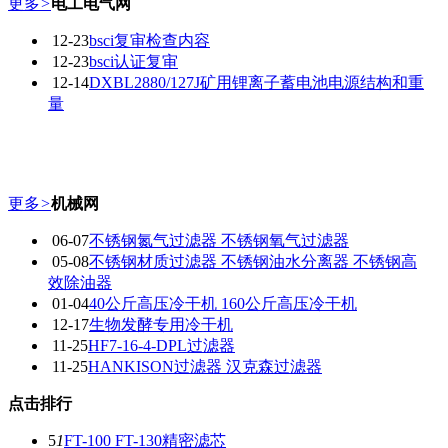
更多
>
电工电气网
12-23
bsci复审检查内容
12-23
bsci认证复审
12-14
DXBL2880/127J矿用锂离子蓄电池电源结构和重
量
更多
>
机械网
06-07
不锈钢氮气过滤器 不锈钢氧气过滤器
05-08
不锈钢材质过滤器 不锈钢油水分离器 不锈钢高
效除油器
01-04
40公斤高压冷干机 160公斤高压冷干机
12-17
生物发酵专用冷干机
11-25
HF7-16-4-DPL过滤器
11-25
HANKISON过滤器 汉克森过滤器
点击排行
5
1
FT-100 FT-130精密滤芯