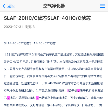
返回
空气净化器
SLAF-20HC/C滤芯SLAF-40HC/C滤芯
2023-07-31 浏览:
3
SLAF-20HC/C
SLAF-40HC/C
滤芯
滤芯
2
【
】国产品牌滤芯均为我司生产的替代原厂品牌滤芯，其过滤滤材采用德国原
HV
装进口
公司产品，注册商标为“佳洁”牌。本公司涉及的其它品牌均无品牌意
义，只是作为产品型号参照和客户选型对照使用。进口滤芯和过滤器为原装进
口，有防伪标志。我司长期为国内各大企业贴牌生产各种款式的压缩空气精密
SLAF-20HC /C
过滤器滤芯。欢迎来电咨询！。
滤芯本公司专注于工业用压缩
,
空气净化装备研发制造。生产高品质精密过滤器、
吸干机
，
吸干机扩散器及滤
Atlas
芯
，
滤芯均采用进口滤材
，
产品涉及上海超滤滤芯、西安超滤滤芯、瑞典
阿特拉斯精密滤芯、艾可尼滤芯、索菲特滤芯、深圳豪特尔、仕嘉滤芯、上海