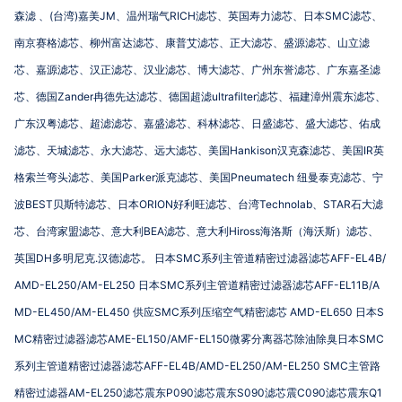
(
)
JM
RICH
SMC
森滤
、
台湾
嘉美
、温州瑞气
滤芯、英国寿力滤芯、日本
滤芯、
南京赛格滤芯、柳州富达滤芯、康普艾滤芯、正大滤芯、盛源滤芯、山立滤
芯、嘉源滤芯、汉正滤芯、汉业滤芯、博大滤芯、广州东誉滤芯、广东嘉圣滤
Zander
ultrafilter
芯、德国
冉德先达滤芯、德国超滤
滤芯、福建漳州震东滤芯、
广东汉粤滤芯、超滤滤芯、嘉盛滤芯、科林滤芯、日盛滤芯、盛大滤芯、佑成
Hankison
IR
滤芯、天城滤芯、永大滤芯、远大滤芯、美国
汉克森滤芯、美国
英
Parker
Pneumatech
格索兰弯头滤芯、美国
派克滤芯、美国
纽曼泰克滤芯、宁
BEST
ORION
Technolab
STAR
波
贝斯特滤芯、日本
好利旺滤芯、台湾
、
石大滤
BEA
Hiross
芯、台湾家盟滤芯、意大利
滤芯、意大利
海洛斯（海沃斯）滤芯、
DH
.
SMC
AFF-EL4B/
英国
多明尼克
汉德滤芯。
日本
系列主管道精密过滤器滤芯
AMD-EL250/AM-EL250
SMC
AFF-EL11B/A
日本
系列主管道精密过滤器滤芯
MD-EL450/AM-EL450
SMC
AMD-EL650
S
供应
系列压缩空气精密滤芯
日本
MC
AME-EL150/AMF-EL150
SMC
精密过滤器滤芯
微雾分离器芯除油除臭日本
AFF-EL4B/AMD-EL250/AM-EL250 SMC
系列主管道精密过滤器滤芯
主管路
AM-EL250
P090
S090
C090
Q1
精密过滤器
滤芯震东
滤芯震东
滤芯震
滤芯震东