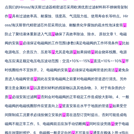
Hiross/
点我们的
海沃斯过滤器精密滤芯采用欧洲优质过滤材料和不锈钢骨架制
Hir
作
，
具有过滤效率高、耐腐蚀、强度高、气流阻力低、使用寿命长等特点。
oss/
海沃斯替代精密滤芯外层采用抗油、耐酸类化学腐蚀的疏水性泡沫套筒
，
1
防止了聚结液体重新进入气流
，
确保了高效率除油、除水。
原创文章
、电磁
(
)
阀的安装
，
必须保证电磁阀的工作范围
参数
满足电磁阀的工作环境条件
，
比如
电源电压、介质压力、压差等
，
尤其是电源
，
如果搞错
，
就会烧坏线圈。电源
+10%~-15%
+10%~-10%
电压应满足额定电压电压波动范围：交流
，
直流
，
平
2
时线圈组件不宜拆开。
、电磁阀的安装
，
必须保证电磁阀管道的清洁
，
避免杂
质进入电磁阀管道
，
因此在安装电磁阀之前要对电磁阀的管道进行清洗。另外
3
要注意金属粉末
，
以及密封材料的残留物以及其他杂物。
、对于有杂质的介
4
质
，
必须安装过滤网
，
否则会对电磁阀的正常稳定工作造成较大影响。
、一般
电磁阀的电磁线圈部件应竖直向上
，
竖直安装在水平于地面的管道
，
如果受空
间限制或工况要求必须按侧立安装的
，
需在选型订货时提出。否则可能造成电
5
磁阀不能正常工作。
、电磁阀前后应加手动切断阀
，
同时应设旁路
，
便于电磁
6
→
阀在故障时维护。
、电磁阀一般是定向的
，
不可装反
，
通常在阀体上用
指出