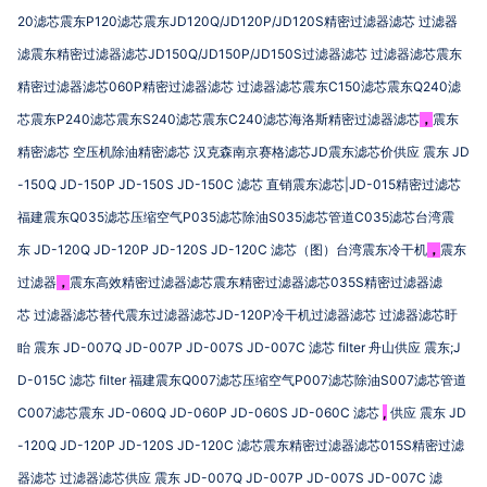
20
P120
JD120Q/JD120P/JD120S
滤芯震东
滤芯震东
精密过滤器滤芯
过滤器
JD150Q/JD150P/JD150S
滤震东精密过滤器滤芯
过滤器滤芯
过滤器滤芯震东
060P
C150
Q240
精密过滤器滤芯
精密过滤器滤芯
过滤器滤芯震东
滤芯震东
滤
P240
S240
C240
芯震东
滤芯震东
滤芯震东
滤芯海洛斯精密过滤器滤芯
，
震东
JD
JD
精密滤芯
空压机除油精密滤芯
汉克森南京赛格滤芯
震东滤芯价供应
震东
-150Q JD-150P JD-150S JD-150C
|JD-015
滤芯
直销震东滤芯
精密过滤芯
Q035
P035
S035
C035
福建震东
滤芯压缩空气
滤芯除油
滤芯管道
滤芯台湾震
JD-120Q JD-120P JD-120S JD-120C
东
滤芯（图）台湾震东冷干机
，
震东
035S
过滤器
，
震东高效精密过滤器滤芯震东精密过滤器滤芯
精密过滤器滤
JD-120P
芯
过滤器滤芯替代震东过滤器滤芯
冷干机过滤器滤芯
过滤器滤芯盱
JD-007Q JD-007P JD-007S JD-007C
filter
;J
眙
震东
滤芯
舟山供应
震东
D-015C
filter
Q007
P007
S007
滤芯
福建震东
滤芯压缩空气
滤芯除油
滤芯管道
C007
JD-060Q JD-060P JD-060S JD-060C
,
JD
滤芯震东
滤芯
供应
震东
-120Q JD-120P JD-120S JD-120C
015S
滤芯震东精密过滤器滤芯
精密过滤
JD-007Q JD-007P JD-007S JD-007C
器滤芯
过滤器滤芯供应
震东
滤