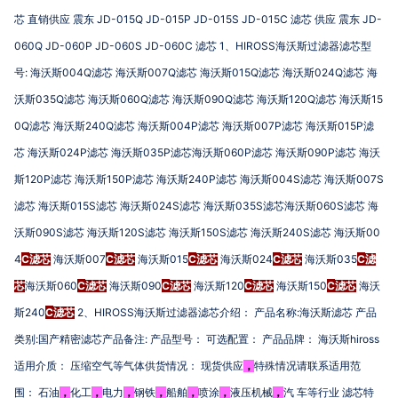
JD-015Q JD-015P JD-015S JD-015C
JD-
芯
直销供应
震东
滤芯
供应
震东
060Q JD-060P JD-060S JD-060C
1
HIROSS
滤芯
、
海沃斯过滤器滤芯型
:
004Q
007Q
015Q
024Q
号
海沃斯
滤芯
海沃斯
滤芯
海沃斯
滤芯
海沃斯
滤芯
海
035Q
060Q
090Q
120Q
15
沃斯
滤芯
海沃斯
滤芯
海沃斯
滤芯
海沃斯
滤芯
海沃斯
0Q
240Q
004P
007P
015P
滤芯
海沃斯
滤芯
海沃斯
滤芯
海沃斯
滤芯
海沃斯
滤
024P
035P
060P
090P
芯
海沃斯
滤芯
海沃斯
滤芯海沃斯
滤芯
海沃斯
滤芯
海沃
120P
150P
240P
004S
007S
斯
滤芯
海沃斯
滤芯
海沃斯
滤芯
海沃斯
滤芯
海沃斯
015S
024S
035S
060S
滤芯
海沃斯
滤芯
海沃斯
滤芯
海沃斯
滤芯海沃斯
滤芯
海
090S
120S
150S
240S
00
沃斯
滤芯
海沃斯
滤芯
海沃斯
滤芯
海沃斯
滤芯
海沃斯
4
C
007
C
015
C
024
C
035
C
滤芯
海沃斯
滤芯
海沃斯
滤芯
海沃斯
滤芯
海沃斯
滤
060
C
090
C
120
C
150
C
芯
海沃斯
滤芯
海沃斯
滤芯
海沃斯
滤芯
海沃斯
滤芯
海沃
240
C
2
HIROSS
:
斯
滤芯
、
海沃斯过滤器滤芯介绍：
产品名称
海沃斯滤芯
产品
:
:
hiross
类别
国产精密滤芯产品备注
产品型号：
可选配置：
产品品牌：
海沃斯
适用介质：
压缩空气等气体供货情况：
现货供应
，
特殊情况请联系适用范
围：
石油
，
化工
，
电力
，
钢铁
，
船舶
，
喷涂
，
液压机械
，
汽
车等行业
滤芯特