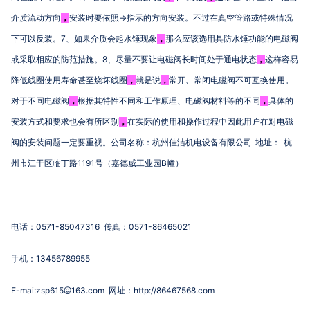
→
介质流动方向
，
安装时要依照
指示的方向安装。不过在真空管路或特殊情况
7
下可以反装。
、如果介质会起水锤现象
，
那么应该选用具防水锤功能的电磁阀
8
或采取相应的防范措施。
、尽量不要让电磁阀长时间处于通电状态
，
这样容易
降低线圈使用寿命甚至烧坏线圈
，
就是说
，
常开、常闭电磁阀不可互换使用。
对于不同电磁阀
，
根据其特性不同和工作原理、电磁阀材料等的不同
，
具体的
安装方式和要求也会有所区别
，
在实际的使用和操作过程中因此用户在对电磁
阀的安装问题一定要重视。公司名称：杭州佳洁机电设备有限公司
地址：
杭
1191
B
州市江干区临丁路
号（嘉德威工业园
幢）
0571-85047316
0571-86465021
电话：
传真：
13456789955
手机：
E-mai:zsp615@163.com
http://86467568.com
网址：