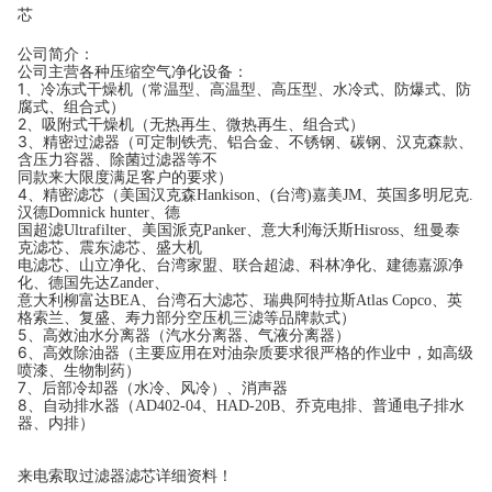
芯
公司简介：
公司主营各种压缩空气净化设备：
1
、冷冻式干燥机（常温型、高温型、高压型、水冷式、防爆式、防
腐式、组合式）
2
、吸附式干燥机（无热再生、微热再生、组合式）
3
、精密过滤器（可定制铁壳、铝合金、不锈钢、碳钢、汉克森款、
含压力容器、除菌过滤器等不
同款来大限度满足客户的要求）
4
、精密滤芯（美国汉克森Hankison、(台湾)嘉美JM、英国多明尼克.
汉德Domnick hunter、德
国超滤Ultrafilter、美国派克Panker、意大利海沃斯Hisross、纽曼泰
克滤芯、震东滤芯、盛大机
电滤芯、山立净化、台湾家盟、联合超滤、科林净化、建德嘉源净
化、德国先达Zander、
意大利柳富达BEA、台湾石大滤芯、瑞典阿特拉斯Atlas Copco、英
格索兰、复盛、寿力部分空压机三滤等品牌款式）
5
、高效油水分离器（汽水分离器、气液分离器）
6
、高效除油器（主要应用在对油杂质要求很严格的作业中，如高级
喷漆、生物制药）
7
、后部冷却器（水冷、风冷）、消声器
8
、自动排水器（AD402-04、HAD-20B、乔克电排、普通电子排水
器、内排）
来电索取过滤器滤芯详细资料！