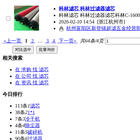
科林
滤芯
科林过滤器
滤芯
科林
滤芯
科林过滤器
滤芯
科林C-1600E
2026-02-10 14:54
[浙江杭州市]
杭州富阳区新登镇超滤五金经营
«上一页
1
2
…
3
4
下一页»
共64条/4页
相关搜索
在
求购
找 滤芯
在
公司
找 滤芯
在
资讯
找 滤芯
今日排行
113条
1
滤芯
38条
2
1*1
7条
3
冷干机
4条
4
除尘器
11条
5
破碎机
90条
6
过滤器