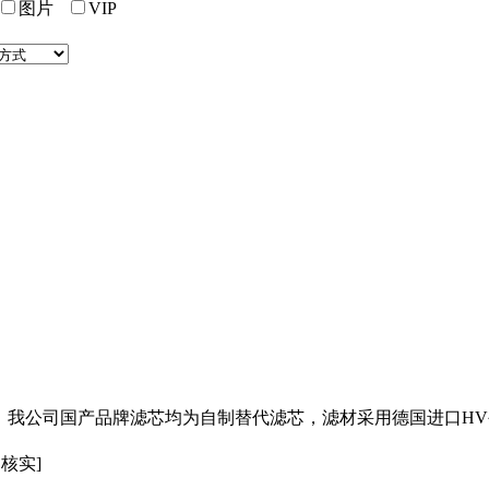
图片
VIP
2】我公司国产品牌
滤芯
均为自制替代
滤芯
，滤材采用德国进口HV
已核实]