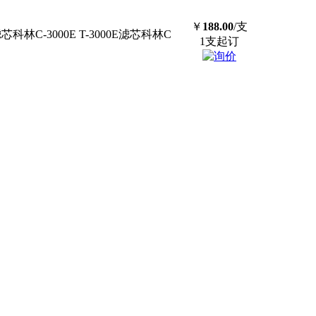
￥
188.00
/支
滤芯
科林C-3000E T-3000E
滤芯
科林C
1支起订