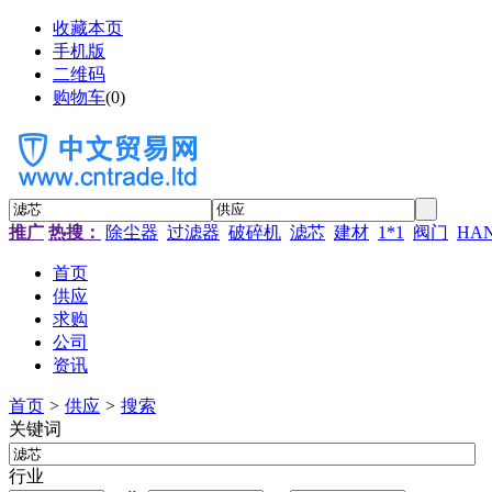
收藏本页
手机版
二维码
购物车
(
0
)
推广
热搜：
除尘器
过滤器
破碎机
滤芯
建材
1*1
阀门
HA
首页
供应
求购
公司
资讯
首页
>
供应
>
搜索
关键词
行业