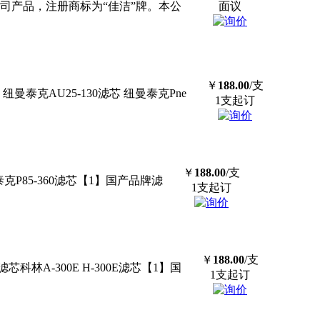
司产品，注册商标为“佳洁”牌。本公
面议
￥
188.00
/支
纽曼泰克AU25-130
滤芯
纽曼泰克Pne
1支起订
￥
188.00
/支
P85-360
滤芯
【1】国产品牌滤
1支起订
￥
188.00
/支
滤芯
科林A-300E H-300E
滤芯
【1】国
1支起订