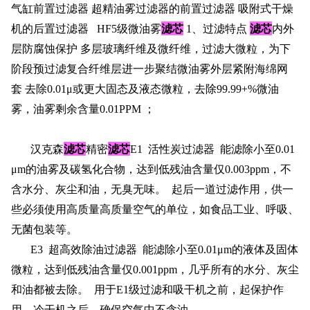
气缸前置过滤器 超精油雾过滤器的前置过滤器 吸附式干燥
滤芯
滤芯
机的后置过滤器 HF5级微油雾
1、过滤特点
内外
层防腐蚀保护 多层玻璃纤维及微纤维，过滤大微粒，为下
阶段预过滤复合纤维层进一步聚结微油雾外层紧附海绵网
套 去除0.01μ或更大固态及液态微粒，去除99.99+%微油
雾，油雾剩余含量0.01PPM ；
滤芯
滤芯
汉克森
精密
E1 活性炭过滤器 能滤除小至0.01
μm的油雾及碳氢化合物，达到低残油含量仅0.003ppm，不
含水分、灰尘和油，无臭无味。 起后一道过滤作用，供一
些必须使用高质量高质量空气的单位，如食品工业、呼吸、
无菌包装等。
E3
超高效除油过滤器 能滤除小至0.01μm的液体及固体
微粒，达到低残油含量仅0.001ppm，几乎所有的水分、灰尘
和油都被去除。 用于E1级过滤和吸干机之前，起保护作
用，冷干机之后，确保空气中不含油。