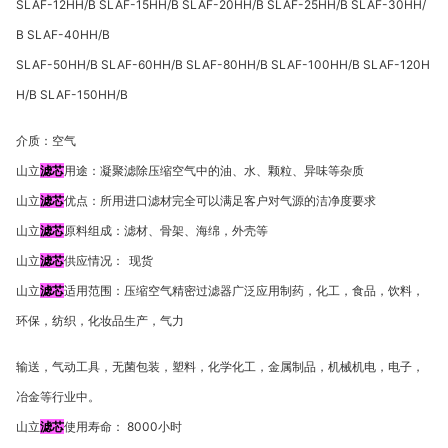
SLAF-12HH/B SLAF-15HH/B SLAF-20HH/B SLAF-25HH/B SLAF-30HH/
B SLAF-40HH/B
SLAF-50HH/B SLAF-60HH/B SLAF-80HH/B SLAF-100HH/B SLAF-120H
H/B SLAF-150HH/B
介质：空气
山立
滤芯
用途：凝聚滤除压缩空气中的油、水、颗粒、异味等杂质
山立
滤芯
优点：所用进口滤材完全可以满足客户对气源的洁净度要求
山立
滤芯
原料组成：滤材、骨架、海绵，外壳等
山立
滤芯
供应情况：
现货
山立
滤芯
适用范围：压缩空气精密过滤器广泛应用制药，化工，食品，饮料，
环保，纺织，化妆品生产，气力
输送，气动工具，无菌包装，塑料，化学化工，金属制品，机械机电，电子，
冶金等行业中。
山立
滤芯
使用寿命：
8000
小时