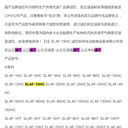
国产品牌滤芯均为我司生产的替代原厂品牌滤芯，其过滤滤材采用德国原装进
口
HV
公司产品，注册商标为“佳洁”牌。本公司涉及的其它品牌均无品牌意义，
只是作为产品型号参照和客户选型对照使用。进口滤芯和过滤器为原装进口，
有防伪标志。我司长期为国内各大企业贴牌生产各种款式的压缩空气精密过滤
器滤芯。欢迎来电咨询！【
2
】
SLAF-15HC
滤芯杭州佳洁机电设备有限公司供
应山立
滤芯
山立
滤芯
山立过滤器
山立过滤器
滤芯
山立净化
滤芯
产品型号：
H
系列
SLAF-1HC SLAF-2HC SLAF-3HC SLAF-6HC SLAF-8HC SLAF-10HC
SLAF-12HC
SLAF-15HC
SLAF-20HC SLAF-25HC SLAF-30HC SLAF-40
HC
SLAF-50HC SLAF-60HC SLAF-80HC SLAF-100HC SLAF-120HC SLAF-
150HC
SLAF-1HT SLAF-2HT SLAF-3HT SLAF-6HT SLAF-8HT SLAF-10HT
SLAF-12HT SLAF-15HT SLAF-20HT SLAF-25HT SLAF-30HT SLAF-40