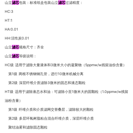
山立
滤芯
包装：标准纸盒包装山立
滤芯
过滤精度：
HC:3
HT:1
HA:0.01
HH:
活性炭
0.01
山立
滤芯
规格尺寸：齐全
山立
滤芯
等级说明：
HC
级
适用于滤除大量液体和
3
微米大小的凝聚物（
5ppmw/w
残留油份含量）
第
1
级
两根不锈钢钢孔管，进行
10
微米机械分离
第
2
级
深层纤维介质滤除
3
微米的固态和液态颗粒
HT
级
适用于滤除液态水和油：可滤除小至
1
微米大的固颗粒（
1.0ppmw/w
残留
油粉含量）
第
1
级
纤维介质和介质滤网交替叠层，滤除较大的颗粒
第
2
级
多层环氧树脂粘合混合纤维介质，深层纤维介质
聚结油雾和滤除固态颗粒