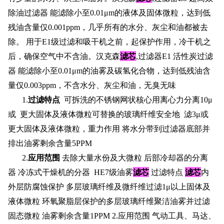
除油过滤器 能滤除小至0.01μm的液体及固体微粒，达到低
残油含量仅0.001ppm，几乎所有的水分、灰尘和油都被去
除。 用于E1级过滤和吸干机之前，起保护作用，冷干机之
滤芯
后，确保空气中不含油。汉克森
,过滤器E1 活性炭过滤
器 能滤除小至0.01μm的油雾及碳氢化合物，达到低残油含
量仅0.003ppm，不含水分、灰尘和油，无臭无味
1.
过滤特点
可拆洗的不锈钢网状核心用离心力分离10μ
或 更大固体及液体微粒可替换的玻璃纤维安全地 滤3μ或
更大固体及液体微粒，重力作用 将水分带到过滤器底部并
排出油雾剩余含量5PPM
2.
应用范围
去除大量水份及大微粒 后部冷却器的分离
滤芯
滤芯
器 冷冻式干燥机的分器 HE7级油雾
过滤特点
内
外层防腐蚀保护 多层玻璃纤维及微纤维过滤1μ以上固体及
液体微粒 环氧聚脂层保护的多层玻璃纤维聚洁油雾并过滤
固态微粒 油雾剩余含量1PPM 2.应用范围 气动工具、马达、