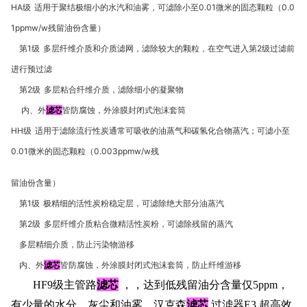
HA
级
适用于聚结极细小的水汽和油雾，可滤除小至
0.01
微米的固态颗粒（
0.0
1ppmw/w
残留油份含量）
第
1
级
多层纤维介质和介质滤网，滤除较大的颗粒，在空气进入第
2
级过滤前
进行预过滤
第
2
级
多层粘合纤维介质，滤除细小的凝聚物
内、外
滤芯
皆防腐蚀，外涂膜封闭式泡沫套筒
HH
级
适用于滤除流行性炭通常可吸收的油蒸气和碳氢化合物蒸汽；可滤小至
0.01
微米的固态颗粒（
0.003ppmw/w
残
留油份含量）
第
1
级
极精细的活性炭粉稳定层，可滤除绝大部分油蒸汽
第
2
级
多层纤维介质粘合微精活性炭粉，可滤除残留的蒸汽
多层精细介质，防止污染物游移
内、外
滤芯
皆防腐蚀，外涂膜封闭式泡沫套筒，防止纤维游移
滤芯
HF9
级主管路
，，达到低残留油分含量仅5ppm，
滤芯
有少量的水分、灰尘和油雾。汉克森
,过滤器E3 超高效