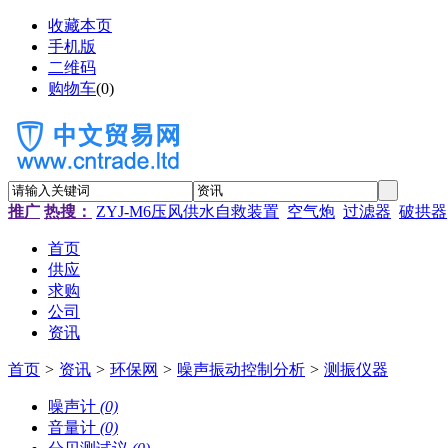
收藏本页
手机版
二维码
购物车
(
0
)
推广
热搜：
ZYJ-M6压风供水自救装置
空气炮
过滤器
破拱器
首页
供应
求购
公司
资讯
首页
>
资讯
>
环保网
>
噪声振动控制分析
>
测振仪器
噪声计
(0)
音量计
(0)